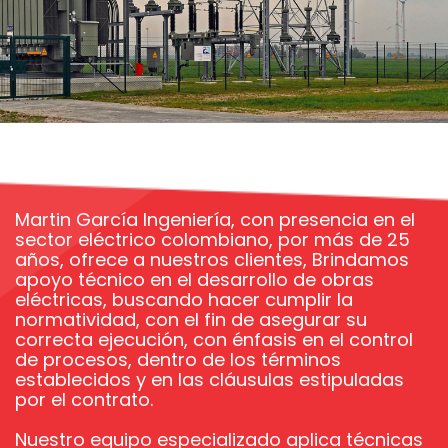
Martin García Ingeniería, con presencia en el
sector eléctrico colombiano, por más de 2
5
años, ofrece a nuestros clientes, Brindamos
apoyo técnico en el desarrollo de obras
eléctricas, buscando hacer cumplir la
normatividad, con el fin de asegurar su
correcta ejecución, con énfasis en el control
de procesos, dentro de los términos
establecidos y en las cláusulas estipuladas
por el contrato.
Nuestro equipo especializado aplica técnicas