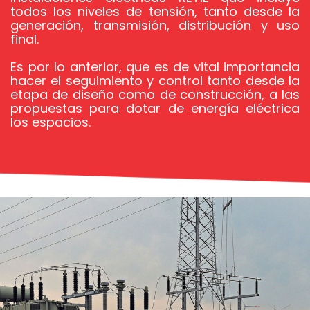
todos los niveles de tensión, tanto desde la
generación, transmisión, distribución y uso
final.
Es por lo anterior, que es de vital importancia
hacer el seguimiento y control tanto desde la
etapa de diseño como de construcción, a las
propuestas para dotar de energía eléctrica
los espacios.