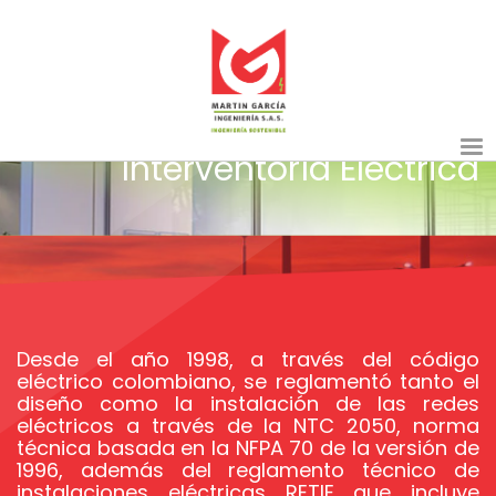
Interventoría Eléctrica
Desde el año 1998, a través del código
eléctrico colombiano, se reglamentó tanto el
diseño como la instalación de las redes
eléctricos a través de la NTC 2050, norma
técnica basada en la NFPA 70 de la versión de
1996, además del reglamento técnico de
instalaciones eléctricas RETIE que incluye